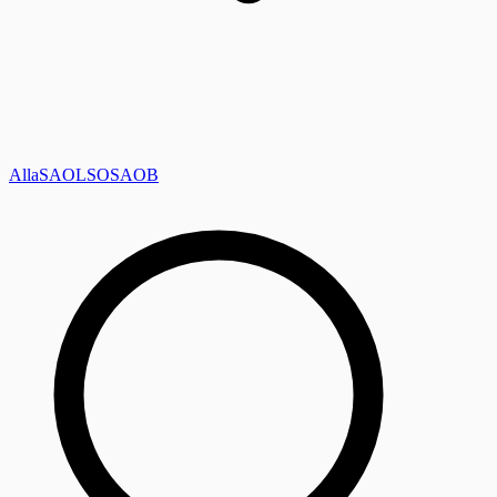
Alla
SAOL
SO
SAOB