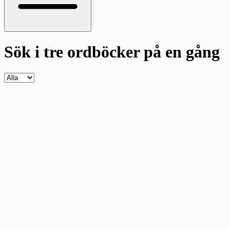
Sök i tre ordböcker
på en gång