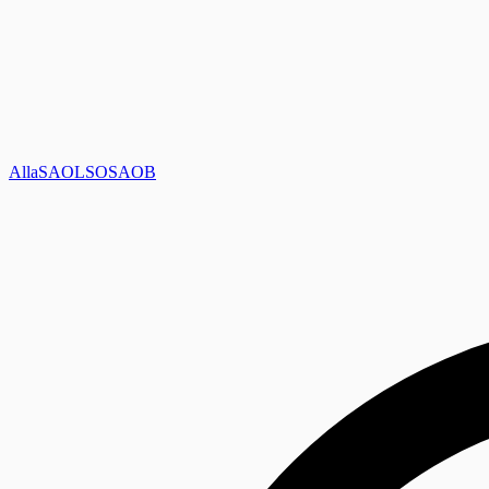
Alla
SAOL
SO
SAOB