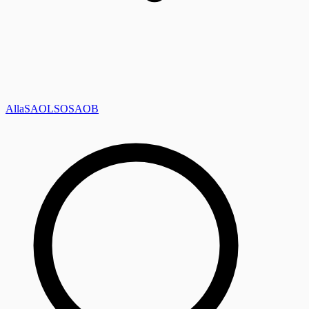
Alla
SAOL
SO
SAOB