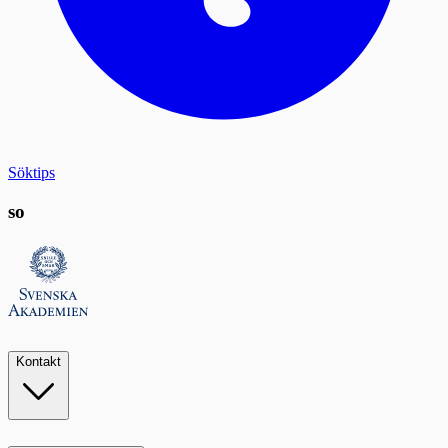
Söktips
so
Kontakt