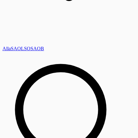
Alla
SAOL
SO
SAOB