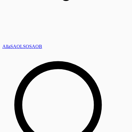
Alla
SAOL
SO
SAOB