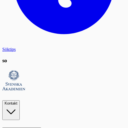
Söktips
so
Kontakt