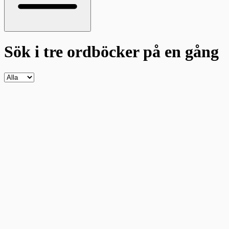
Sök i tre ordböcker
på en gång