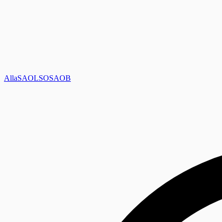
Alla
SAOL
SO
SAOB