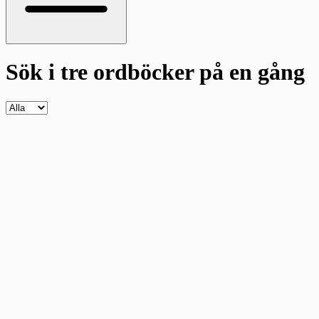
Sök i tre ordböcker
på en gång