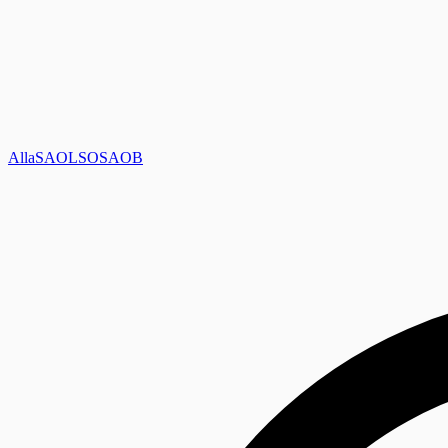
Alla
SAOL
SO
SAOB