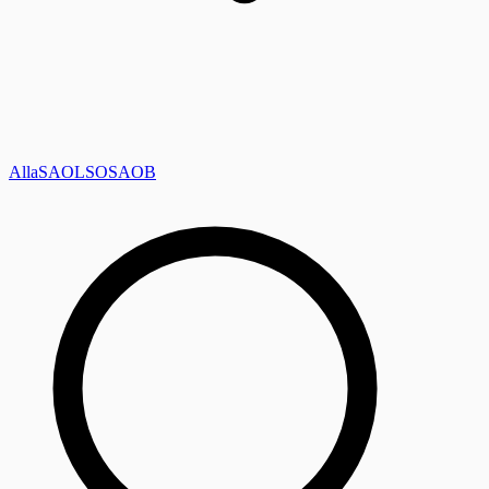
Alla
SAOL
SO
SAOB