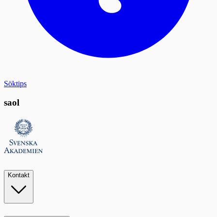
Söktips
saol
Kontakt