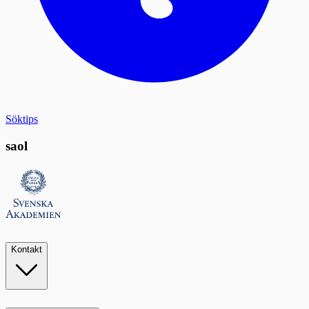
Söktips
saol
Kontakt