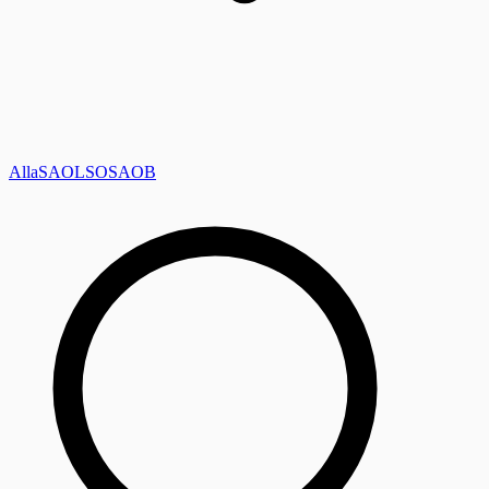
Alla
SAOL
SO
SAOB