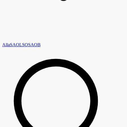
Alla
SAOL
SO
SAOB