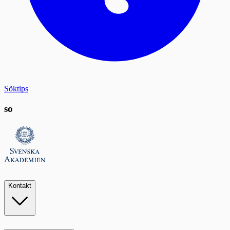
Söktips
so
Kontakt