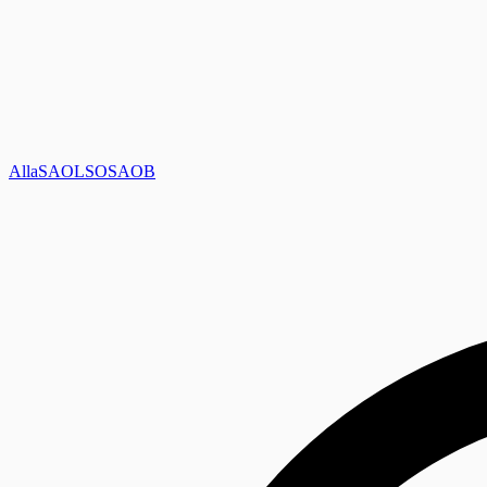
Alla
SAOL
SO
SAOB