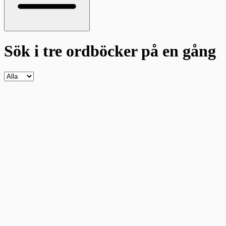
Sök i tre ordböcker
på en gång