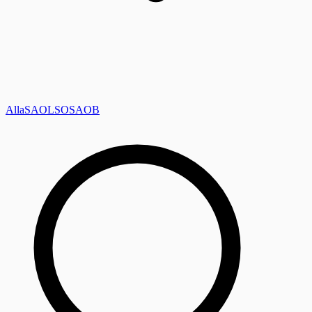
Alla
SAOL
SO
SAOB