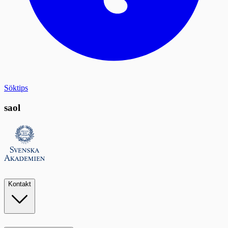
Söktips
saol
Kontakt