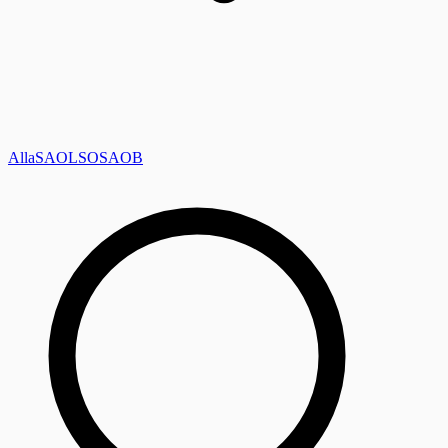
Alla
SAOL
SO
SAOB