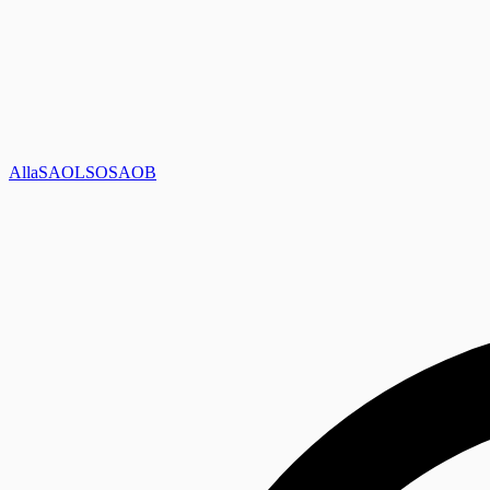
Alla
SAOL
SO
SAOB