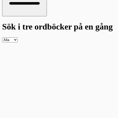
Sök i tre ordböcker
på en gång