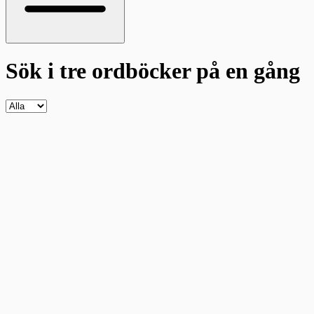
Sök i tre ordböcker
på en gång