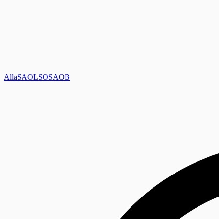
Alla
SAOL
SO
SAOB