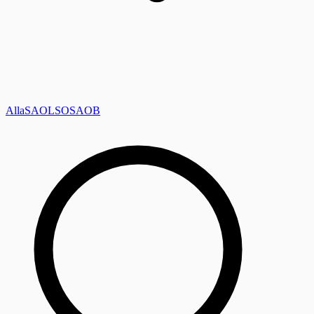
Alla
SAOL
SO
SAOB