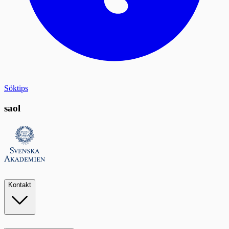
Söktips
saol
Kontakt