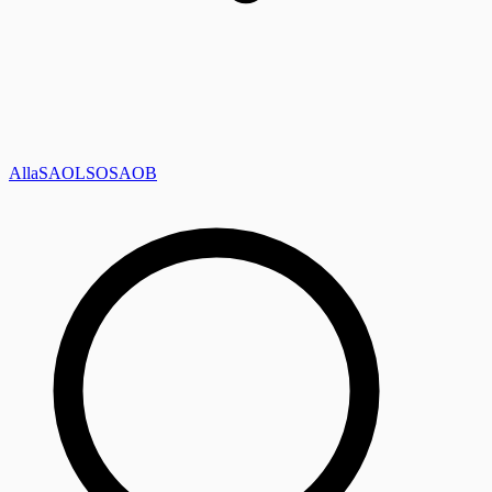
Alla
SAOL
SO
SAOB