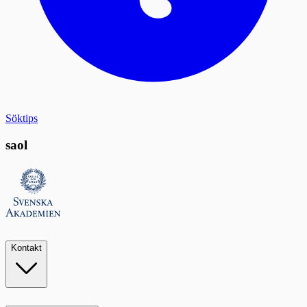
Söktips
saol
Kontakt