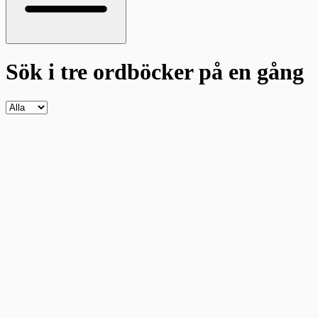
Sök i tre ordböcker
på en gång