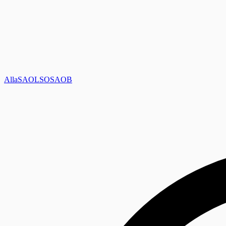
Alla
SAOL
SO
SAOB