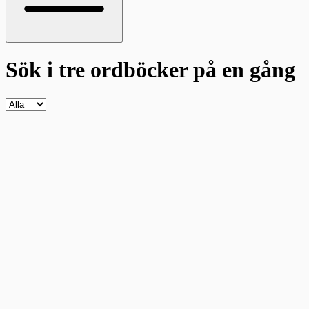
Sök i tre ordböcker
på en gång