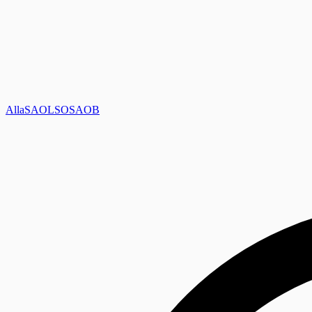
Alla
SAOL
SO
SAOB