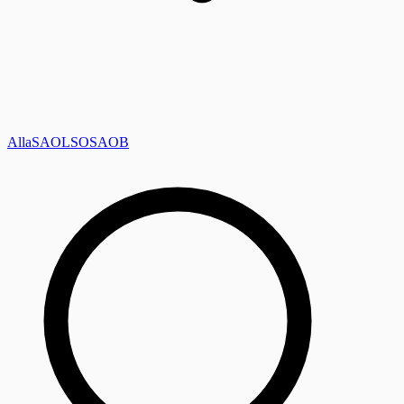
Alla
SAOL
SO
SAOB