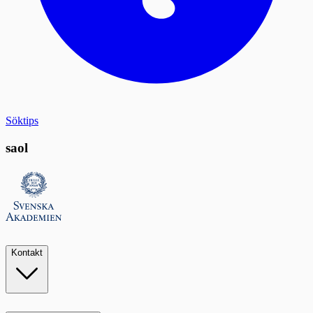
Söktips
saol
Kontakt