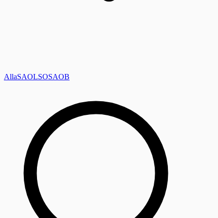
Alla
SAOL
SO
SAOB