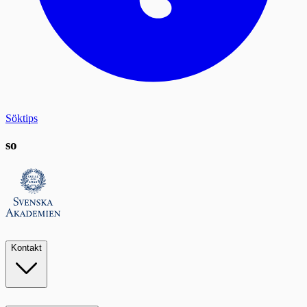
Söktips
so
Kontakt