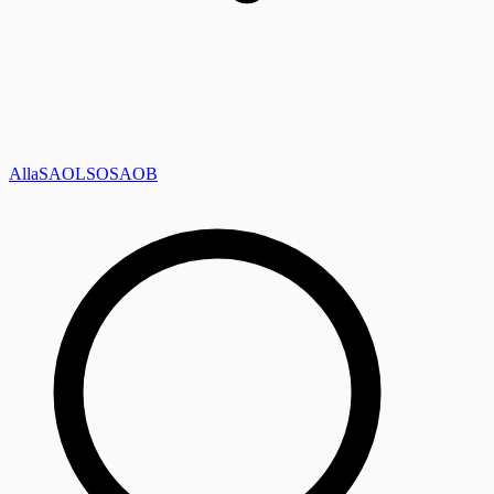
Alla
SAOL
SO
SAOB