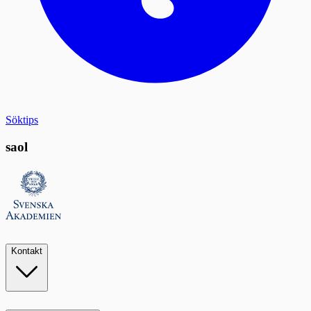
Söktips
saol
Kontakt