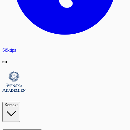
Söktips
so
Kontakt