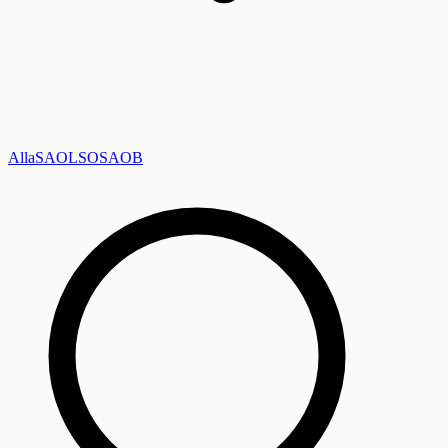
Alla
SAOL
SO
SAOB