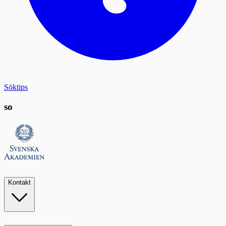
Söktips
so
Kontakt