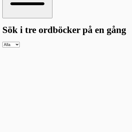
Sök i tre ordböcker
på en gång