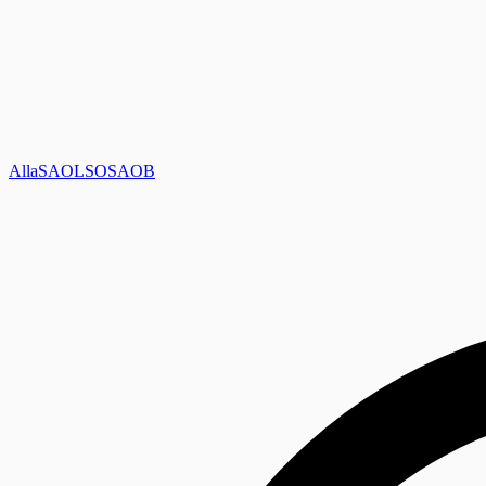
Alla
SAOL
SO
SAOB