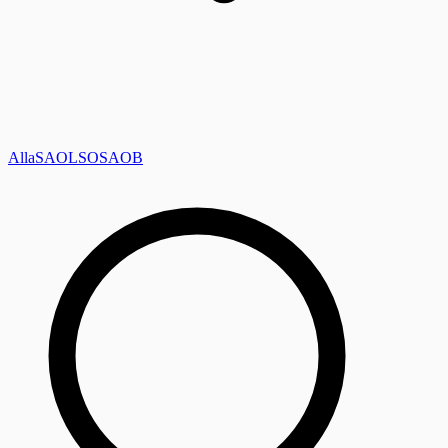
Alla
SAOL
SO
SAOB