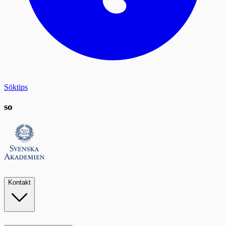
Söktips
so
Kontakt