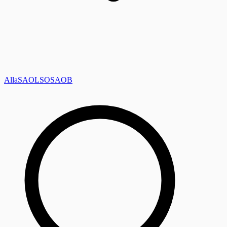
Alla
SAOL
SO
SAOB