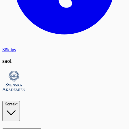
Söktips
saol
Kontakt