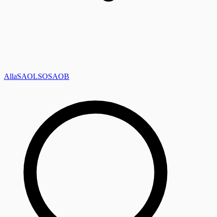
Alla
SAOL
SO
SAOB