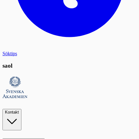
Söktips
saol
Kontakt