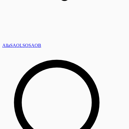
Alla
SAOL
SO
SAOB