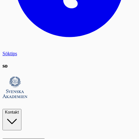
Söktips
so
Kontakt