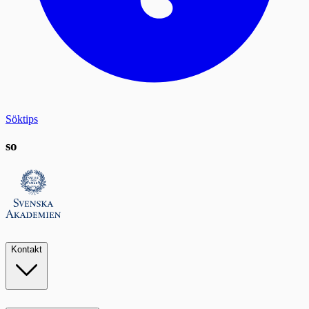
Söktips
so
Kontakt