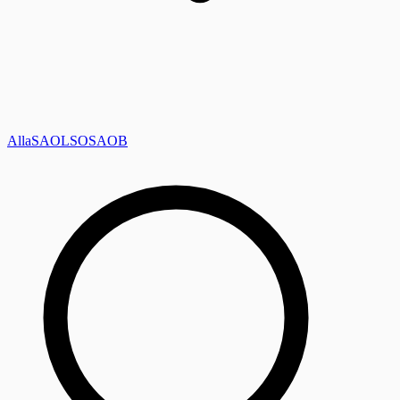
Alla
SAOL
SO
SAOB