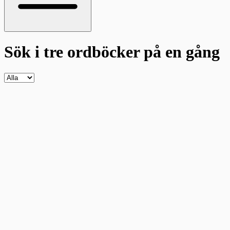
Sök i tre ordböcker
på en gång