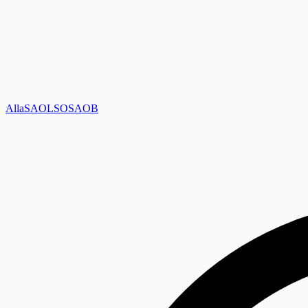
Alla
SAOL
SO
SAOB