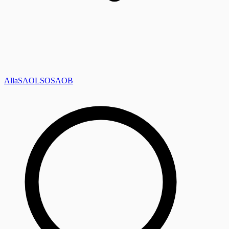
Alla
SAOL
SO
SAOB