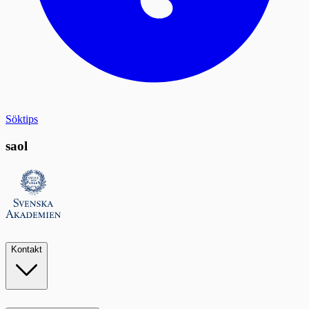
Söktips
saol
Kontakt