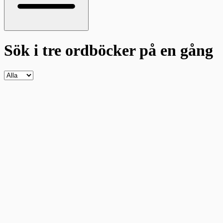
Sök i tre ordböcker
på en gång