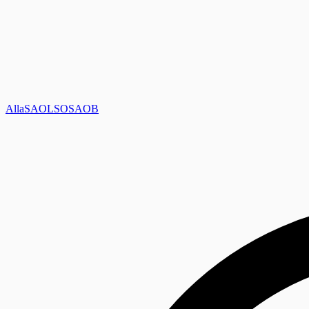
Alla
SAOL
SO
SAOB