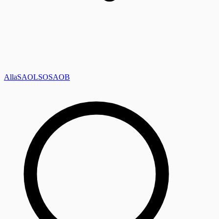
Alla
SAOL
SO
SAOB