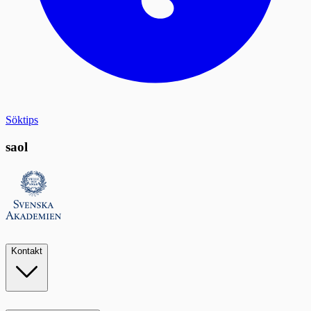
Söktips
saol
Kontakt