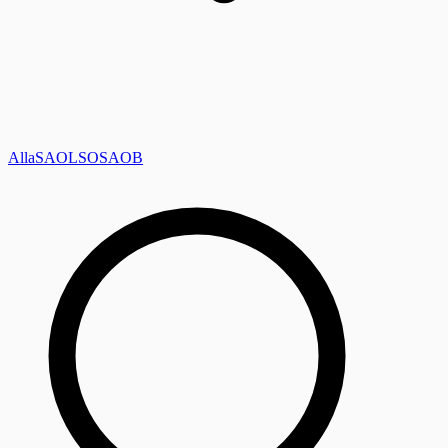
Alla
SAOL
SO
SAOB