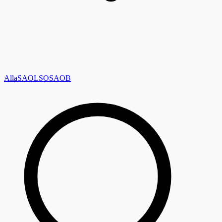
Alla
SAOL
SO
SAOB