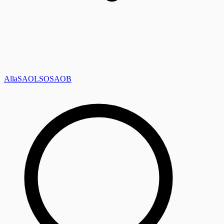
Alla
SAOL
SO
SAOB