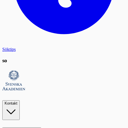
Söktips
so
Kontakt