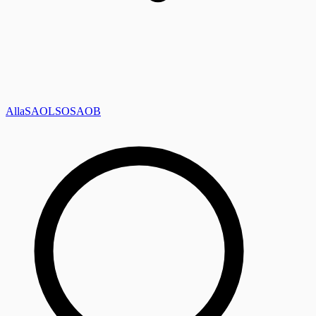
Alla
SAOL
SO
SAOB