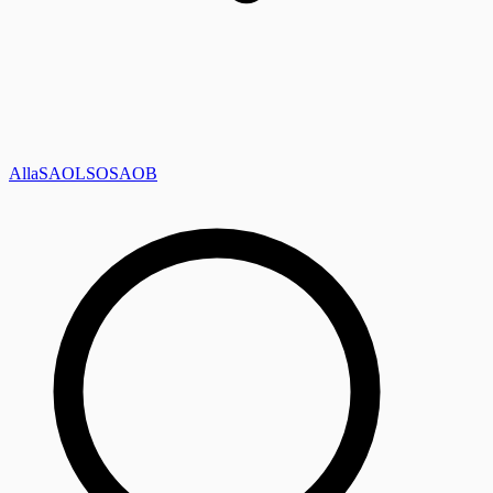
Alla
SAOL
SO
SAOB