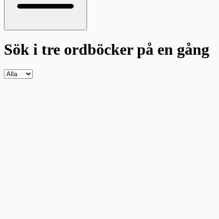
Sök i tre ordböcker
på en gång