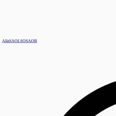
Alla
SAOL
SO
SAOB