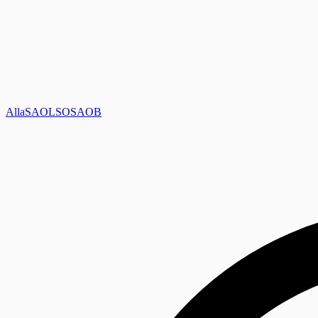
Alla
SAOL
SO
SAOB