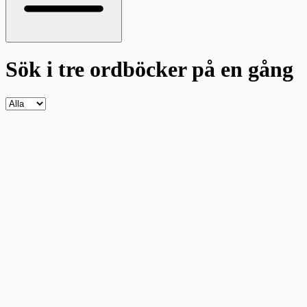
Sök i tre ordböcker
på en gång