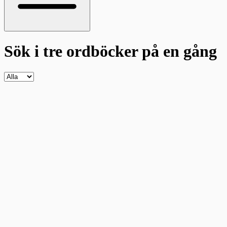
Sök i tre ordböcker
på en gång