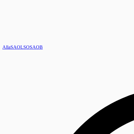
Alla
SAOL
SO
SAOB