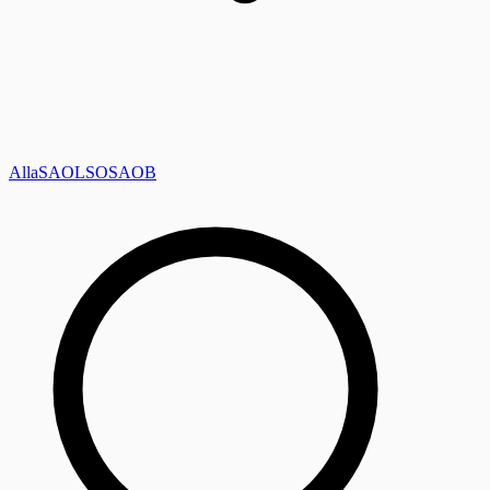
Alla
SAOL
SO
SAOB