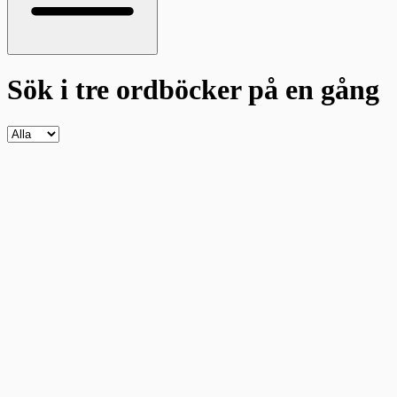
Sök i tre ordböcker
på en gång