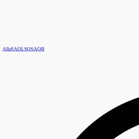
Alla
SAOL
SO
SAOB