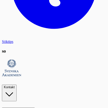
Söktips
so
Kontakt