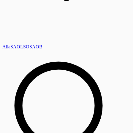
Alla
SAOL
SO
SAOB