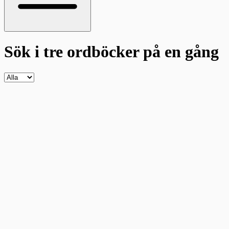
Sök i tre ordböcker
på en gång