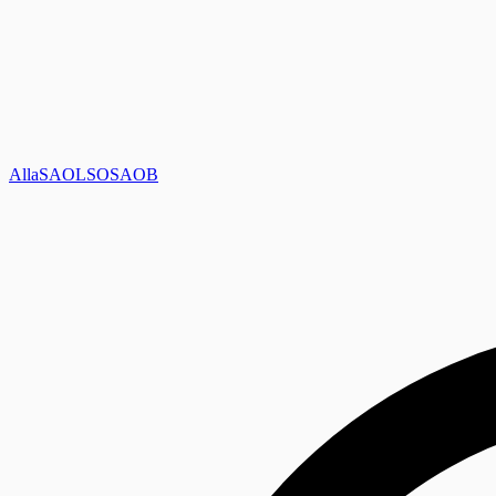
Alla
SAOL
SO
SAOB