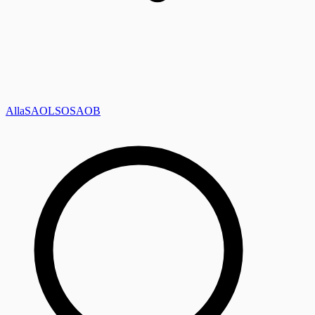
Alla
SAOL
SO
SAOB