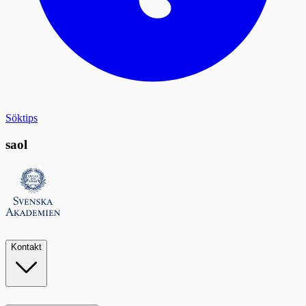
Söktips
saol
Kontakt