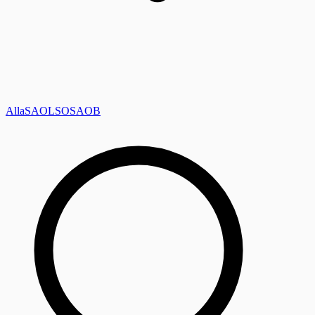
Alla
SAOL
SO
SAOB