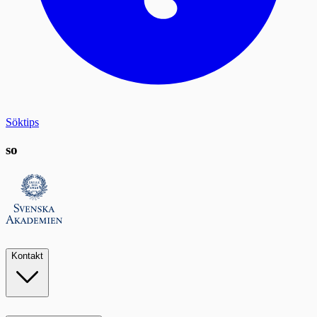
Söktips
so
Kontakt