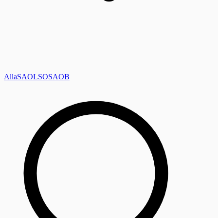
Alla
SAOL
SO
SAOB