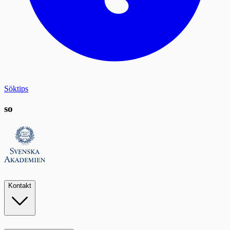
Söktips
so
Kontakt