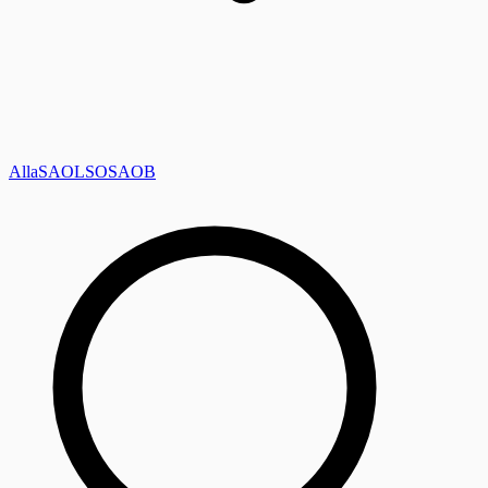
Alla
SAOL
SO
SAOB